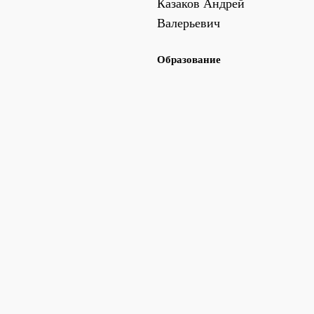
Казаков Андрей
Валерьевич
Образование
212411 898354
+7 (917) 703-15-90
ГАУ ДПО «Институт
*Взято согласие на
усовершенствования
распространение персональных
врачей» Минздрава
данных
Чувашии 30.09.2020
Записаться на прием
Подробнее
г.Чебоксары
КВ №69835 ФГБОУ ВПО
«Чувашский
государственный
университет имени И.Н.
Ульянова» 20.06.2011
г.Чебоксары